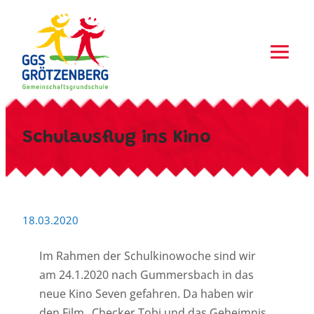
Zum
Inhalt
springen
Schulausflug ins Kino
18.03.2020
Im Rahmen der Schulkinowoche sind wir
am 24.1.2020 nach Gummersbach in das
neue Kino Seven
gefahren. Da haben wir
den Film „Checker Tobi und das Geheimnis