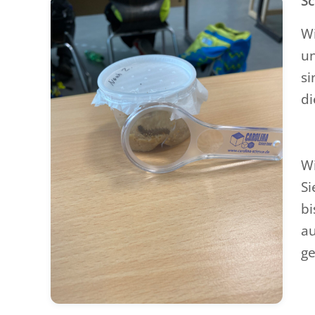
Sc
Wi
un
si
di
W
Si
bi
au
ge