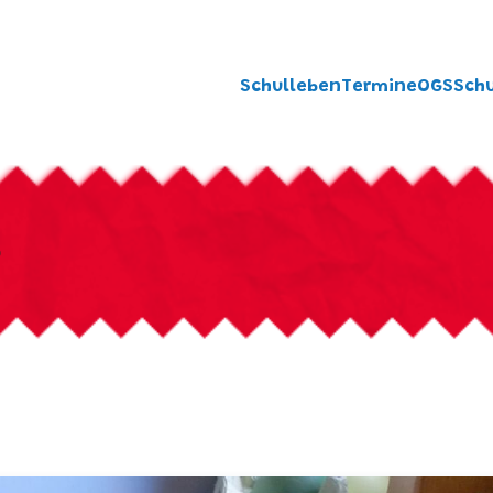
Schulleben
Termine
OGS
Sch
S